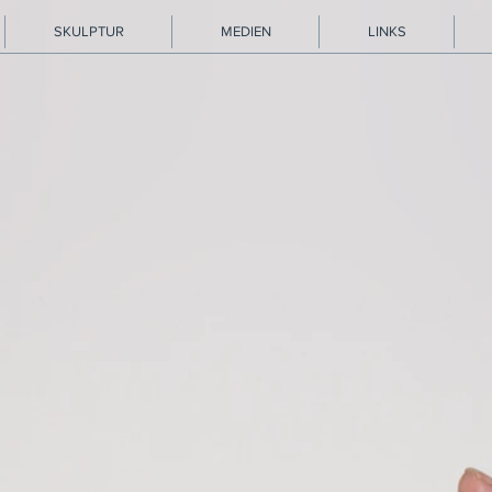
SKULPTUR
MEDIEN
LINKS
siert das Geschehen zwischen I
e eigentliche Lebendigkeit unseres In-der-Welt-Sei
en Körper und Geist, zwischen Unterbewusstem mi
Folge zwischen Innen und Außen."
Arbeiten