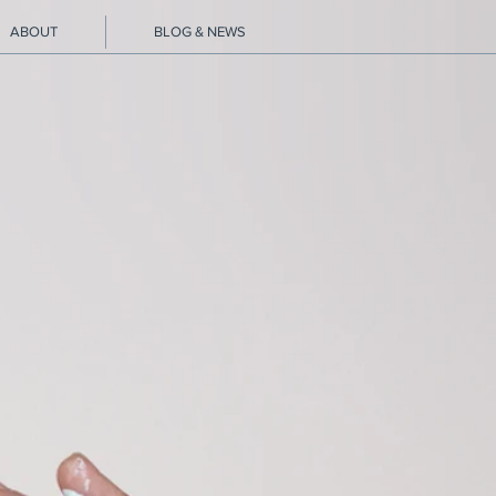
ABOUT
BLOG & NEWS
ch und Selbst.
ns, entsteht aus der
t Bewusstem und in der