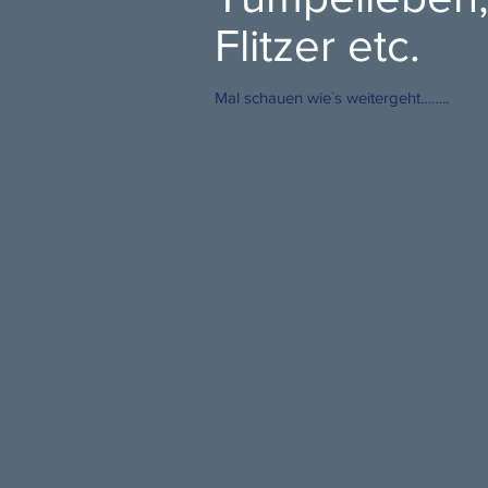
Flitzer etc.
Mal schauen wie`s weitergeht……..
22 Bärendienst II 90 x 100 kl