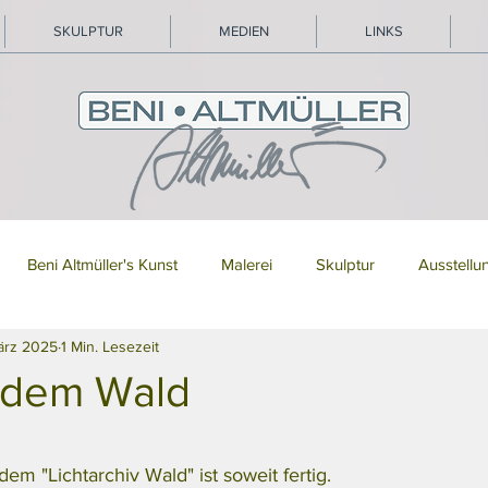
SKULPTUR
MEDIEN
LINKS
Beni Altmüller's Kunst
Malerei
Skulptur
Ausstellu
März 2025
1 Min. Lesezeit
s dem Wald
rnen bewertet.
dem "Lichtarchiv Wald" ist soweit fertig.