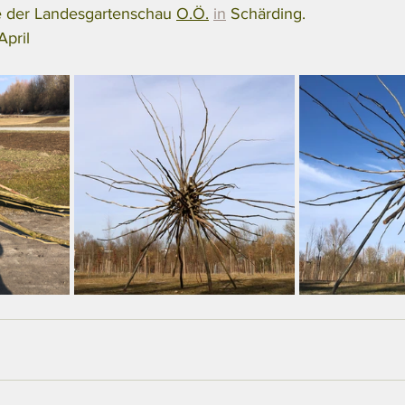
e der Landesgartenschau 
O.Ö.
in
 Schärding.
April