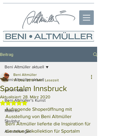
Beitrag
Beni Altmüller aktuell
Beni Altmüller
Beni Altmüller aktuell
17. Dez. 2019
1 Min. Lesezeit
Sportalm Innsbruck
art in nature
Aktualisiert:
28. März 2020
Beni Altmüller's Kunst
Mit NaN von 5 Sternen bewertet.
Aufregende Shoperöffnung mit 
Malerei
Ausstellung von Beni Altmüller
Skulptur
Beni Altmüller lieferte die Inspiration für 
die neue Skikollektion für Sportalm
Ausstellungen